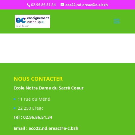
02.96.86.51.34
eco22.nd.ereac@e-c.bzh
NOUS CONTACTER
Ecole Notre Dame du Sacré Coeur
11 rue du Méné
22 250 Eréac
Tel : 02.96.86.51.34
Email : eco22.nd.ereac@e-c.bzh