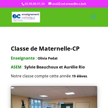
02.96.86.51.34
eco22.nd.ereac@e-c.bzh
Classe de Maternelle-CP
Enseignante
:
Olivia Pedat
ASEM
:
Sylvie Beauchoux et Aurélie Rio
Notre classe compte cette année
19 élèves
.