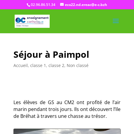
02.96.86.51.34
eco22.nd.ereac@e-c.bzh
Séjour à Paimpol
Accueil
,
classe 1
,
classe 2
,
Non classé
Les élèves de GS au CM2 ont profité de l’air
marin pendant trois jours. Ils ont découvert l’ïle
de Bréhat à travers une chasse au trésor.