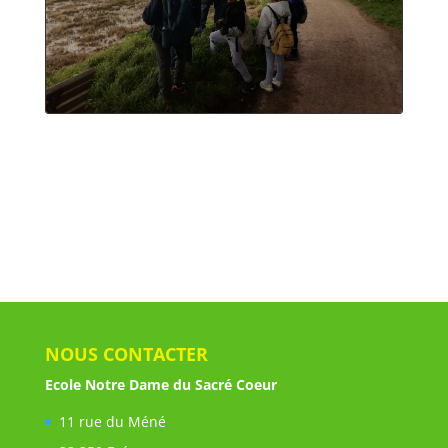
NOUS CONTACTER
Ecole Notre Dame du Sacré Coeur
11 rue du Méné