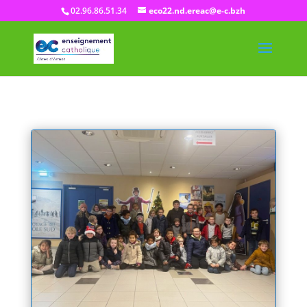
02.96.86.51.34
eco22.nd.ereac@e-c.bzh