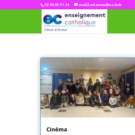
02.96.86.51.34
eco22.nd.ereac@e-c.bzh
Cinéma