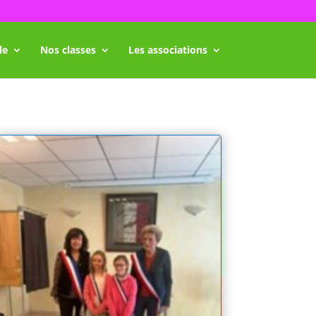
le
Nos classes
Les associations